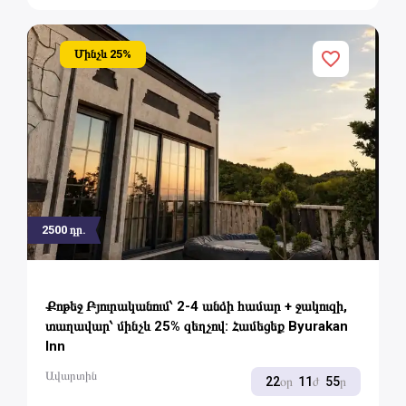
Մինչև
25
%
2500
դր.
Քոթեջ Բյուրականում՝ 2-4 անձի համար + ջակուզի,
տաղավար՝ մինչև 25% զեղչով: Համեցեք Byurakan
Inn
Ավարտին
22
օր
11
ժ
55
ր