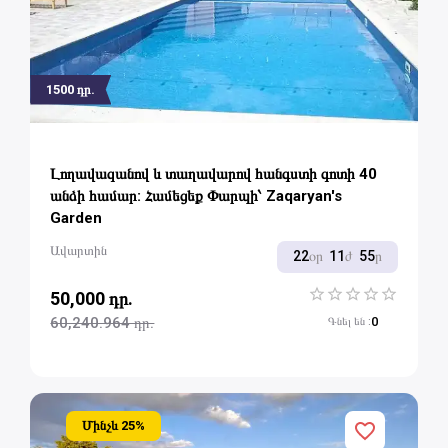
1500
դր.
Լողավազանով և տաղավարով հանգստի գոտի 40
անձի համար: Համեցեք Փարպի՝ Zaqaryan's
Garden
Ավարտին
22
օր
11
ժ
55
ր
50,000 դր.
1 Star
2 Stars
3 Stars
4 Stars
5 Stars
60,240.964 դր.
0
Գնել են
:
Մինչև
25
%