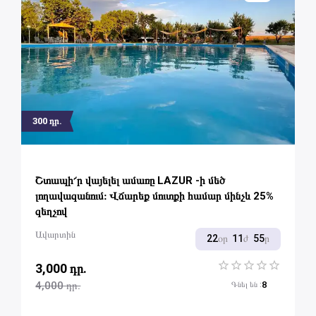
300
դր.
Շտապի՜ր վայելել ամառը LAZUR -ի մեծ
լողավազանում։ Վճարեք մուտքի համար մինչև 25%
զեղչով
Ավարտին
22
օր
11
ժ
55
ր
3,000 դր.
1 Star
2 Stars
3 Stars
4 Stars
5 Stars
4,000 դր.
8
Գնել են
: