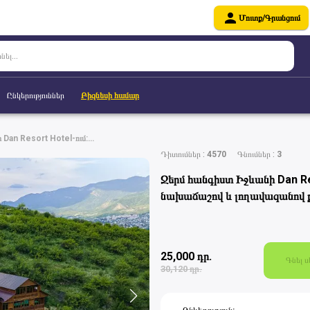
Մուտք/Գրանցում
Ընկերություններ
Բիզնեսի համար
Հյուրանոցներ
Dan Resort Hotel-ում:
Տուրիզմ
 և լողավազանով քոթեջ ձեզ
Դիտումներ
:
4570
Գնումներ
:
3
Խանութներ
Ջերմ հանգիստ Իջևանի Dan Re
Ռեստորաններ և
նախաճաշով և լողավազանով ք
սրճարաններ
Գեղեցկություն
Առողջություն
25,000
դր.
Գնել 
30,120
դր.
Ժամանց
Թատրոններ