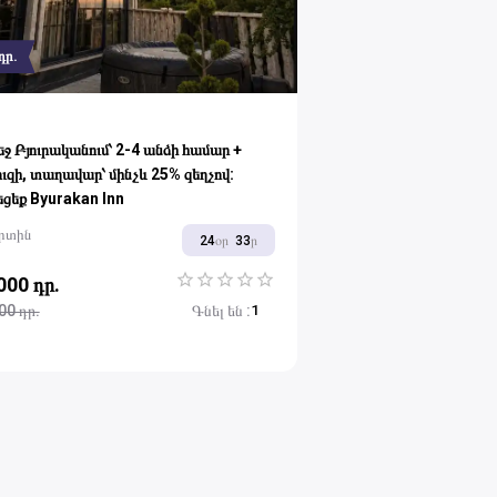
դր.
ջ Բյուրականում՝ 2-4 անձի համար +
ւզի, տաղավար՝ մինչև 25% զեղչով:
ցեք Byurakan Inn
րտին
24
օր
33
ր
000 դր.
1 Star
2 Stars
3 Stars
4 Stars
5 Stars
00 դր.
Գնել են
:
1