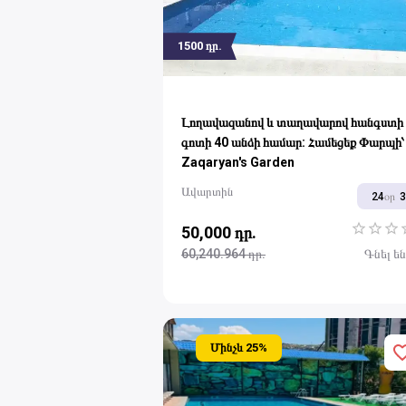
1500
դր.
Լողավազանով և տաղավարով հանգստի
գոտի 40 անձի համար: Համեցեք Փարպի՝
Zaqaryan's Garden
Ավարտին
24
օր
50,000 դր.
1 Star
2 Sta
3 S
60,240.964 դր.
Գնել ե
Մինչև
25
%