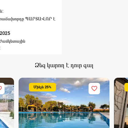
ն:
ւմ հաճախորդը ՊԱՐՏԱՎՈՐ է
.2025
 ժամկետային
:
Ձեզ կարող է դուր գալ
Մինչև
25
%