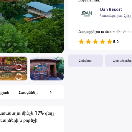
Ընկերություն
:
Ֆիթնես
Dan Resort
Կրթություն
Կատեգորիա
:
Հյու
Ավտո
Լողավազաններ
Քաղաքին շա՜տ մոտ ու միաժամա
Այլ
5.0
1 Star
2 Stars
3 Stars
4 Stars
5 Stars
Ծառայություն
Ապրանքներ
Հանգիստ
Հյուրանոցներ
Ավտովարձույթ
Բեռնափոխադրում
Կառուցապատում
յուն
Հասցեներ
Կարծիքներ
Հանգստի գոտի
ստանալու մինչև 17% զեղչ
մարների և քոթեջի