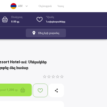
AM
Օգնություն
Կապ
RU
Զամբյուղ
Դիտել
0.00 դր.
Նախընտրածները
EN
Զեղչերի քարտեզ
sort Hotel-ում: Սենյակներ
ոթեջ ձեզ համար
1 Star
2 Stars
3 Stars
4 Stars
5 Stars
սկսած
1,200 դր.