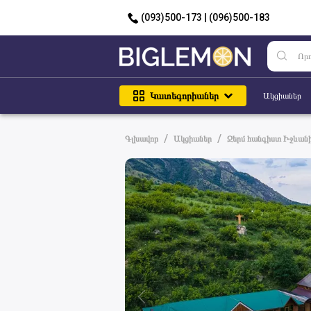
(093)500-173 | (096)500-183
Կատեգորիաներ
Ակցիաներ
/
/
Գլխավոր
Ակցիաներ
Ջերմ հանգիստ Իջևանի 
Սենյակներ նախաճաշով
համար