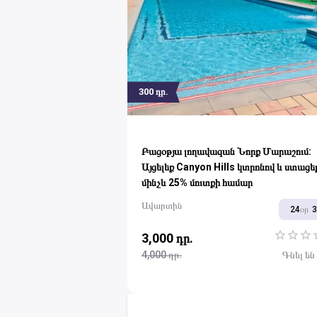
300
դր.
Բացօթյա լողավազան Նորք Մարաշում:
Այցելեք Canyon Hills կտրոնով և ստացեք
մինչև 25% մուտքի համար
Ավարտին
24
օր
3,000 դր.
1 Star
2 Sta
3 S
4,000 դր.
Գնել են