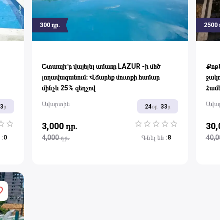
300
դր.
2500
Շտապի՜ր վայելել ամառը LAZUR -ի մեծ
Քոթե
լողավազանում։ Վճարեք մուտքի համար
ջակո
մինչև 25% զեղչով
Համե
Ավարտին
Ավա
33
ր
24
օր
33
ր
3,000 դր.
30,
rs
tars
4 Stars
5 Stars
1 Star
2 Stars
3 Stars
4 Stars
5 Stars
ն
:
0
4,000 դր.
Գնել են
:
8
40,0