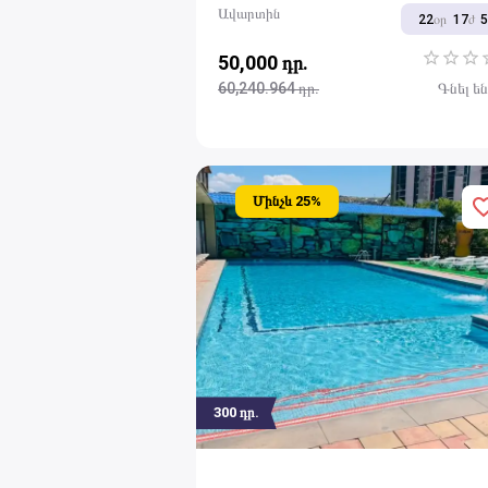
Ավարտին
22
օր
17
ժ
50,000 դր.
1 Star
2 Sta
3 S
60,240.964 դր.
Գնել ե
Մինչև
25
%
300
դր.