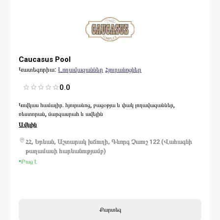
Caucasus Pool
Կատեգորիա
:
Լողավազաններ
Հյուրանոցներ
0.0
1 Star
2 Stars
3 Stars
4 Stars
5 Stars
Կովկաս համալիր. հյուրանոց, բացօթյա և փակ լողավազաններ,
ռեստորան, մարզասրահ և ավելին
Ավելին
ՀՀ, Երևան, Աշտարակ խճուղի, Գևորգ Չաուշ 122 (Վահագնի
թաղամասի հարևանությամբ)
•
Բաց է
Քարտեզ