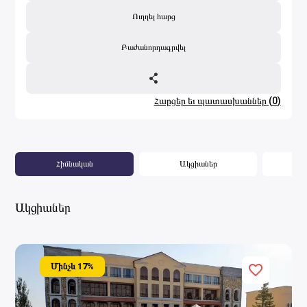
Ուղղել հարց
Բաժանորդագրվել
Հարցեր եւ պատասխաններ
(
0
)
Հիմնական
Ակցիաներ
Ը
Ակցիաներ
Մինչև
17
%