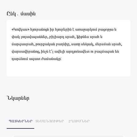
Ընկ․ մասին
«Կովկաս» հյուրանոցն իր հյուրերին է առաջարկում բացօթյա և
փակ լողավազաններ, բիլիարդ սրահ, ֆիթնես սրահ և
մարզասրահ, թուրքական բաղնիք, սառը սենյակ, մերսման սրահ,
վարսավիրանոց, ինչն է՛լ ավելի արդյունավետ ու բազմազան են
դարձնում ազատ ժամանակը:
Նկարներ
ՊԱՏԿԵՐՆԵՐ
ՏԵՍԱՆՅՈՒԹԵՐ
ՀՂՈՒՄՆԵՐ