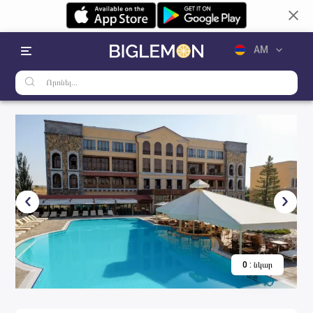
AM
RU
EN
0
:
նկար