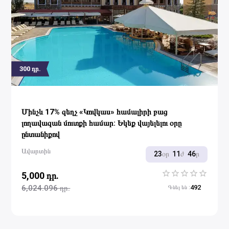
300
դր.
Մինչև 17% զեղչ «Կովկաս» համալիրի բաց
լողավազան մուտքի համար: Եկեք վայելելու օրը
ընտանիքով
Ավարտին
23
օր
11
ժ
46
ր
5,000 դր.
1 Star
2 Stars
3 Stars
4 Stars
5 Stars
6,024.096 դր.
492
Գնել են
: