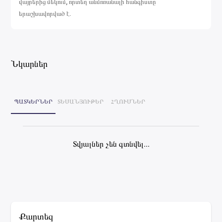
վայրերից մեկում, որտեղ անմոռանալի հանգիստը
երաշխավորված է.
Նկարներ
ՊԱՏԿԵՐՆԵՐ
ՏԵՍԱՆՅՈՒԹԵՐ
ՀՂՈՒՄՆԵՐ
Տվյալներ չեն գտնվել...
Քարտեզ