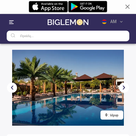
AM
RU
EN
0
:
նկար