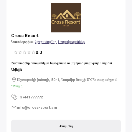
Cross Resort
Կատեգորիա
:
Հյուրանոցներ
Լողավազաններ
0.0
1 Star
2 Stars
3 Stars
4 Stars
5 Stars
Համատեղեք ընտանեկան հանգիստն ու սպորտը լավագույն վայրում
Ավելին
Աշտարակի խճուղի, 50-1, Կարմիր Խաչի ՄՎԿ տարածքում
•
Բաց է
+
37441777772
info@cross-sport.am
Քարտեզ