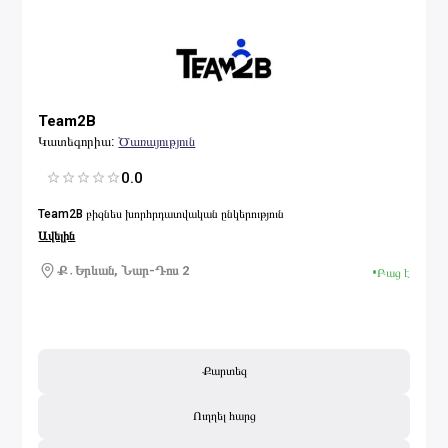
Team2B
Կատեգորիա
:
Ծառայություն
0.0
1 Star
2 Stars
3 Stars
4 Stars
5 Stars
Team2B բիզնես խորհրդատվական ընկերություն
Ավելին
Ք․Երևան, Նար-Դոս 2
•
Բաց է
Քարտեզ
Ուղղել հարց