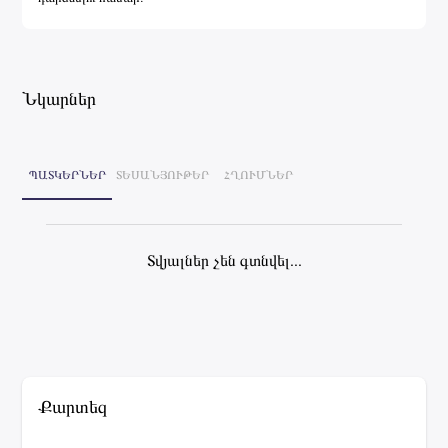
Նկարներ
ՊԱՏԿԵՐՆԵՐ
ՏԵՍԱՆՅՈՒԹԵՐ
ՀՂՈՒՄՆԵՐ
Տվյալներ չեն գտնվել...
Քարտեզ