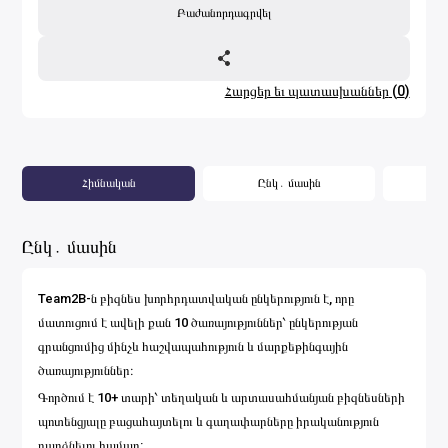
Բաժանորդագրվել
Հարցեր եւ պատասխաններ
(
0
)
Հիմնական
Ընկ․ մասին
Կ
Ընկ․ մասին
Team2B-ն բիզնես խորհրդատվական ընկերություն է, որը
մատուցում է ավելի քան 10 ծառայություններ՝ ընկերության
գրանցումից մինչև հաշվապահություն և մարքեթինգային
ծառայություններ։
Գործում է 10+ տարի՝ տեղական և արտասահմանյան բիզնեսների
պոտենցյալը բացահայտելու և գաղափարները իրականություն
դարձնելու համար: