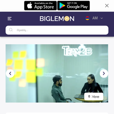
AM
RU
EN
0
:
նկար